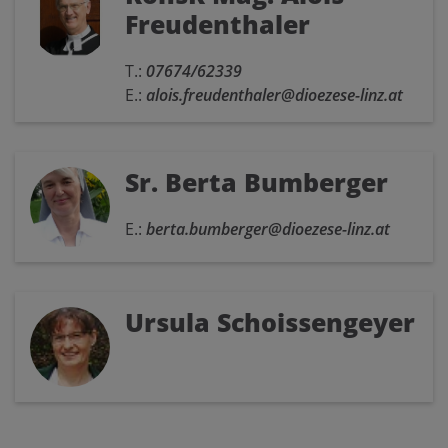
Freudenthaler
T.:
07674/62339
E.:
alois.freudenthaler@dioezese-linz.at
Sr. Berta Bumberger
E.:
berta.bumberger@dioezese-linz.at
Ursula Schoissengeyer