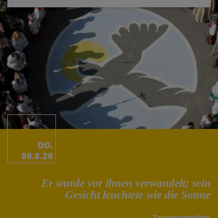
DO.
06.8.26
Er wurde vor ihnen verwandelt; sein
Gesicht leuchtete wie die Sonne
Tages­evangelium