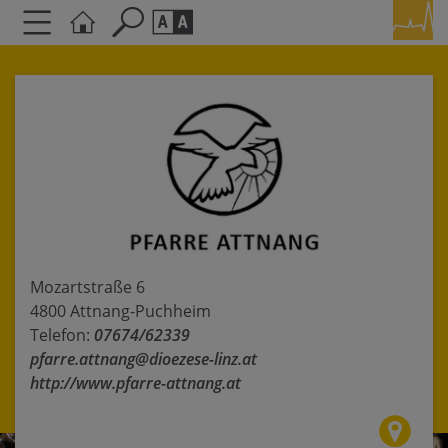
Seite durchsuchen nach ...
Barrierefreiheit Einstellungen
Schriftgröße
A
A
A
Kontrasteinstellungen
A
A
A
A
A
Mozartstraße 6
4800 Attnang-Puchheim
Telefon:
07674/62339
pfarre.attnang@dioezese-linz.at
http://www.pfarre-attnang.at