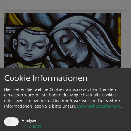
Cookie Informationen
Angebote für Kinder
Hier sehen Sie, welche Cookies wir von welchen Diensten
Verschiedene Bastel- und Feiervorschläge sowie
einsetzen würden. Sie haben die Möglichkeit alle Cookies
pfarrliche Aktivitäten.
oder jeweils einzeln zu aktivieren/deaktivieren.
Für weitere
Informationen lesen Sie bitte unsere
Datenschutzerklärung
.
Analyse
↓
1
Dienst