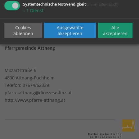
Systemtechnische Notwendigkeit
(immer erforderlich)
↓
1
Dienst
Impressum
Datenschutz
Cookies
Ausgewählte
Alle
ablehnen
akzeptieren
akzeptieren
Pfarrgemeinde Attnang
Mozartstraße 6
4800 Attnang-Puchheim
Telefon:
07674/62339
pfarre.attnang@dioezese-linz.at
http://www.pfarre-attnang.at