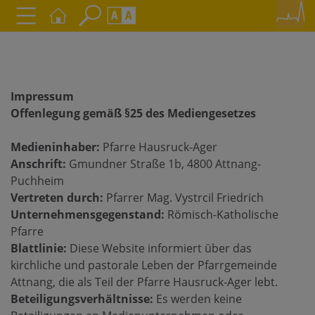
Seite durchsuchen nach ...
Barrierefreiheit Einstellungen
Schriftgröße
A
A
Impressum
A
Offenlegung gemäß §25 des Mediengesetzes
Kontrasteinstellungen
Medieninhaber:
Pfarre Hausruck-Ager
Anschrift:
Gmundner Straße 1b, 4800 Attnang-
Puchheim
A
A
A
A
A
Vertreten durch:
Pfarrer Mag. Vystrcil Friedrich
Unternehmensgegenstand:
Römisch-Katholische
Pfarre
Blattlinie:
Diese Website informiert über das
kirchliche und pastorale Leben der Pfarrgemeinde
Attnang, die als Teil der Pfarre Hausruck-Ager lebt.
Beteiligungsverhältnisse:
Es werden keine